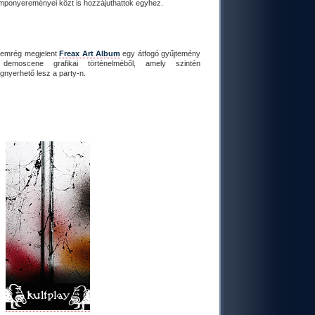
mponyereményei közt is hozzájuthattok egyhez.
nemrég megjelent
Freax Art Album
egy átfogó gyűjtemény
demoscene grafikai történelméből, amely szintén
gnyerhető lesz a party-n.