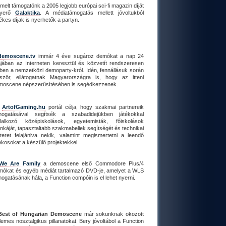
melt támogatónk a 2005 legjobb európai sci-fi magazin díját
nyerő
Galaktika
. A médiatámogatás mellett jóvoltukból
ékes díjak is nyerhetők a partyn.
demoscene.tv
immár 4 éve sugároz demókat a nap 24
ájában az Interneten keresztül és közvetít rendszeresen
őben a nemzetközi demoparty-król. Idén, fennállásuk során
őször, ellátogatnak Magyarországra is, hogy az itteni
moscene népszerűsítésében is segédkezzenek.
z
ArtofGaming.hu
portál célja, hogy szakmai partnereik
mogatásával segítsék a szabadidejükben játékokkal
glalkozó középiskolások, egyetemisták, főiskolások
káját, tapasztaltabb szakmabeliek segítségét és technikai
tteret felajánlva nekik, valamint megismertetni a leendő
ékosokat a készülő projektekkel.
We Are Family
a demoscene első Commodore Plus/4
mókat és egyéb médiát tartalmazó DVD-je, amelyet a WLS
ogatásának hála, a Function compóin is el lehet nyerni.
Best of Hungarian Demoscene
már sokunknak okozott
lemes nosztalgikus pillanatokat. Bery jóvoltábol a Function