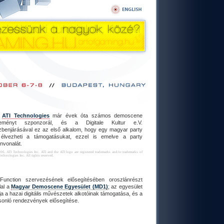
z
ATI Technologies
már évek óta számos demoscene
eményt szponzorál, és a Digitale Kultur e.V.
zbenjárásával ez az első alkalom, hogy egy magyar party
 élvezheti a támogatásukat, ezzel is emelve a party
nvonalát.
06, ATI Technologies Inc. ATI and the ATI logo are registered trademarks and/or trademarks of
echnologies Inc. All rights reserved.
Function szervezésének elősegítésében oroszlánrészt
lal a
Magyar Demoscene Egyesület (MD1)
; az egyesület
ja a hazai digitális művészetek alkotóinak támogatása, és a
sonló rendezvények elősegítése.