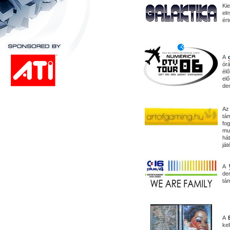
Kie
el
ért
A
ór
él
el
de
A
tá
fo
mun
há
ját
A
de
tám
A
kel