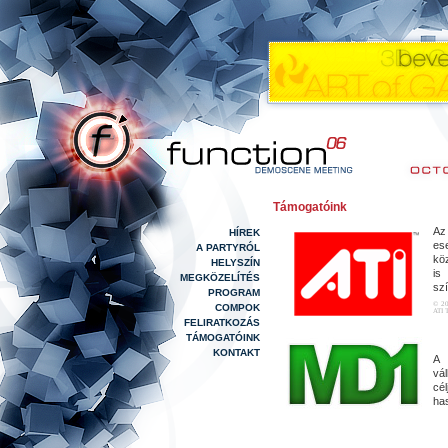
Támogatóink
A
HÍREK
es
A PARTYRÓL
kö
HELYSZÍN
is
MEGKÖZELÍTÉS
szí
PROGRAM
© 20
COMPOK
ATI T
FELIRATKOZÁS
TÁMOGATÓINK
KONTAKT
A 
vál
cél
ha