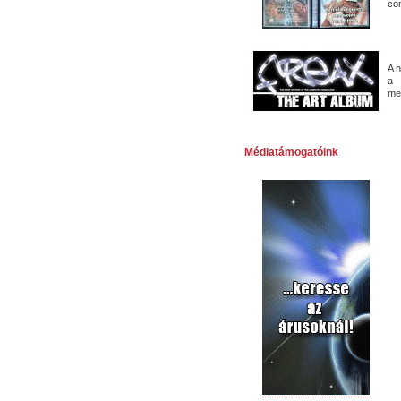
co
A 
a 
me
Médiatámogatóink