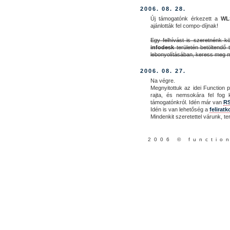
2006. 08. 28.
Új támogatónk érkezett a
WL
ajánlották fel compo-díjnak!
Egy felhívást is szeretnénk 
infodesk
területén betöltendő 
lebonyolításában, keress meg m
2006. 08. 27.
Na végre.
Megnyitottuk az idei Function p
rajta, és nemsokára fel fog 
támogatónkról. Idén már van
RS
Idén is van lehetőség a
felirat
Mindenkit szeretettel várunk, ter
2006 © functio