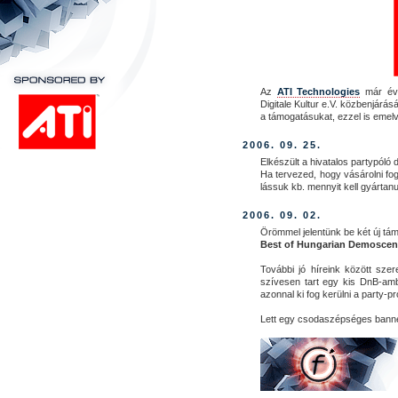
Az
ATI Technologies
már éve
Digitale Kultur e.V. közbenjárás
a támogatásukat, ezzel is emelv
2006. 09. 25.
Elkészült a hivatalos partypóló d
Ha tervezed, hogy vásárolni fog
lássuk kb. mennyit kell gyártan
2006. 09. 02.
Örömmel jelentünk be két új tá
Best of Hungarian Demosce
További jó híreink között sze
szívesen tart egy kis DnB-amb
azonnal ki fog kerülni a party
Lett egy csodaszépséges banner