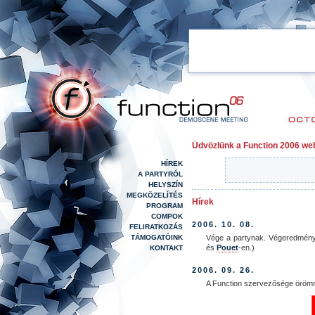
Üdvözlünk a Function 2006 we
HÍREK
A PARTYRÓL
HELYSZÍN
MEGKÖZELÍTÉS
Hírek
PROGRAM
COMPOK
2006. 10. 08.
FELIRATKOZÁS
TÁMOGATÓINK
Vége a partynak. Végeredmé
és
Pouet
-en.)
KONTAKT
2006. 09. 26.
A Function szervezősége örömme